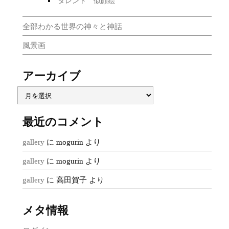
タレント 似顔絵
全部わかる世界の神々と神話
風景画
アーカイブ
最近のコメント
gallery
に
mogurin
より
gallery
に
mogurin
より
gallery
に
高田賀子
より
メタ情報