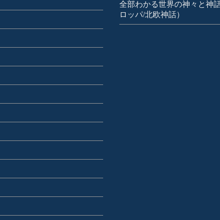
全部わかる世界の神々と神話
ロッパ/北欧神話）